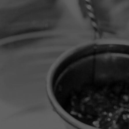
20251114_145329