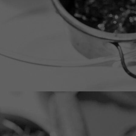
20251114_145402