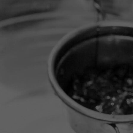
20251114_145419