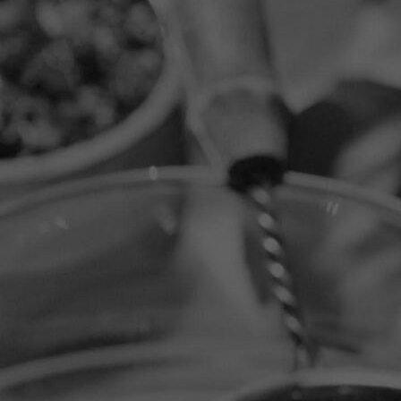
20251114_145355