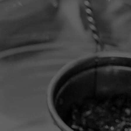
20251114_145434