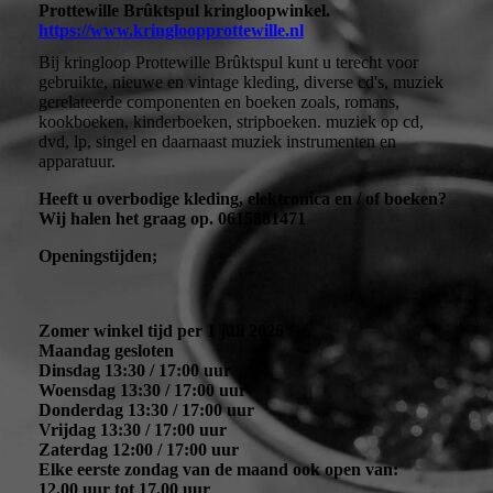
Prottewille Brûktspul kringloopwinkel.
https://www.kringloopprottewille.nl
Bij kringloop Prottewille Brûktspul kunt u terecht voor
gebruikte, nieuwe en vintage kleding, diverse cd's, muziek
gerelateerde componenten en boeken zoals, romans,
kookboeken, kinderboeken, stripboeken. muziek op cd,
dvd, lp, singel en daarnaast muziek instrumenten en
apparatuur.
Heeft u overbodige kleding, elektronica en / of boeken?
Wij halen het graag op. 0615881471
Openingstijden;
Zomer winkel tijd per 1 juli 2026
Maandag gesloten
Dinsdag 13:30 / 17:00 uur
Woensdag 13:30 / 17:00 uur
Donderdag 13:30 / 17:00 uur
Vrijdag 13:30 / 17:00 uur
Zaterdag 12:00 / 17:00 uur
Elke eerste zondag van de maand ook open van:
12.00 uur tot 17.00 uur