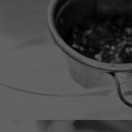
20251114_145425