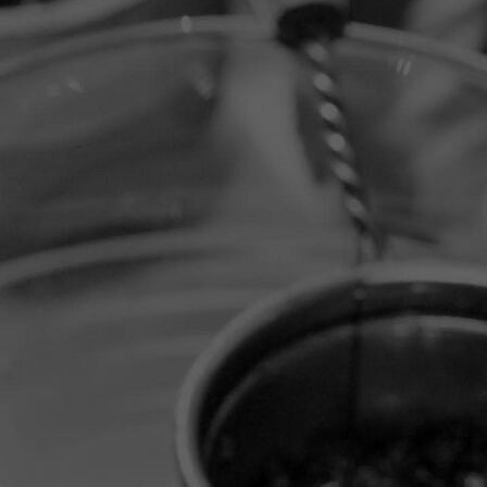
20251114_145408