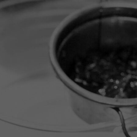
20251114_145443