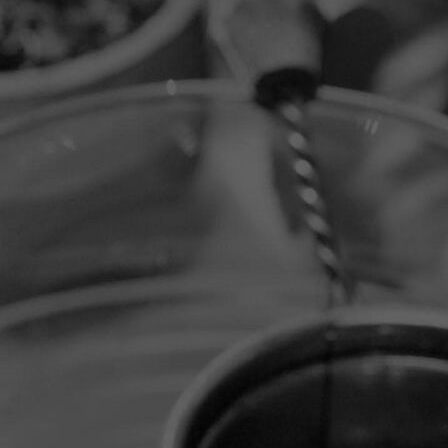
20251114_145324